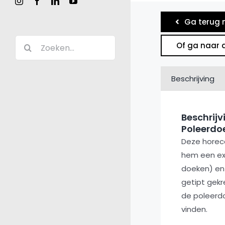
Instagram
Facebook
LinkedIn
YouTube
Ga terug 
Zoeken
Of ga naar 
naar:
Beschrijving
Beschrijv
Poleerdoe
Deze horec
hem een ext
doeken) en 
getipt gekr
de poleerdo
vinden.