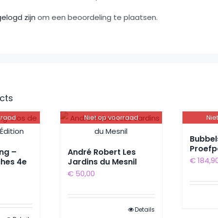
gelogd zijn
om een beoordeling te plaatsen.
cts
rraad
Niet op voorraad
Nie
Bubbel
Proefp
ng –
André Robert Les
€
184,9
ches 4e
Jardins du Mesnil
€
50,00
Details