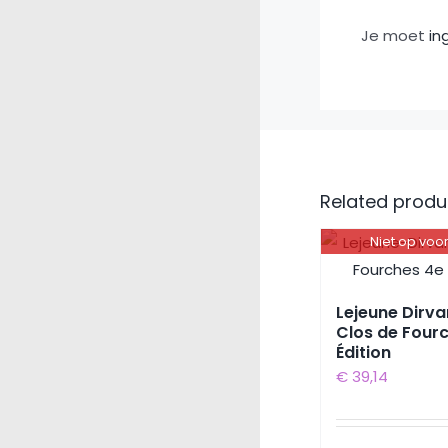
Je moet
in
Related produ
Niet op voo
Lejeune Dirva
Clos de Four
Édition
€
39,14