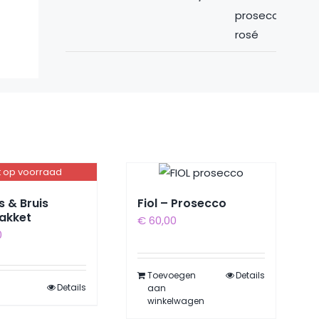
t op voorraad
s & Bruis
Fiol – Prosecco
akket
€
60,00
0
Toevoegen
Details
Details
aan
winkelwagen