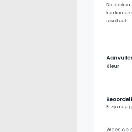
De doeken z
kan komen m
resultaat.
Aanvulle
Kleur
Beoordel
Er zijn nog
Wees de e