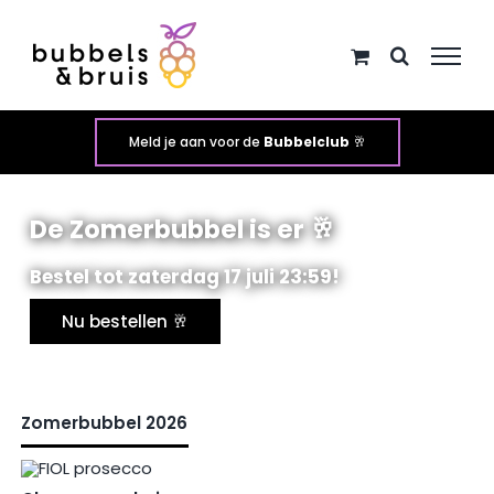
Ga
naar
inhoud
Meld je aan voor de
Bubbelclub
🥂
De Zomerbubbel is er 🥂
Bestel tot zaterdag 17 juli 23:59!
Nu bestellen 🥂
Zomerbubbel 2026