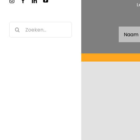
Instagram
Facebook
LinkedIn
YouTube
L
Zoeken
naar: