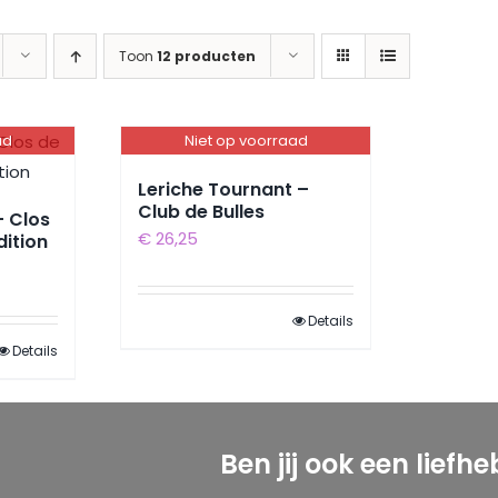
Toon
12 producten
ad
Niet op voorraad
Leriche Tournant –
Club de Bulles
– Clos
€
26,25
dition
Details
Details
Ben jij ook een liefh