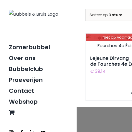
Ga
naar
Sorteer op
Datum
inhoud
Niet op voorra
Zomerbubbel
Over ons
Lejeune Dirvang 
de Fourches 4e É
Bubbelclub
€
39,14
Proeverijen
Contact
Webshop