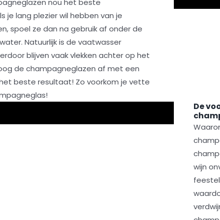
pagneglazen nou het beste
 je lang plezier wil hebben van je
, spoel ze dan na gebruik af onder de
ater. Natuurlijk is de vaatwasser
ierdoor blijven vaak vlekken achter op het
 Droog de champagneglazen af met een
het beste resultaat! Zo voorkom je vette
hampagneglas!
De voo
champ
Waarom
champa
champa
wijn o
feeste
waardo
verdwi
champa