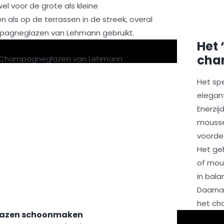
 voor de grote als kleine
als op de terrassen in de streek, overal
agneglazen van Lehmann gebruikt.
Het ‘
cha
Het spe
elegan
Enerzij
mousse
voorde
Het ge
of mou
in bal
Daarnaa
het ch
azen schoonmaken