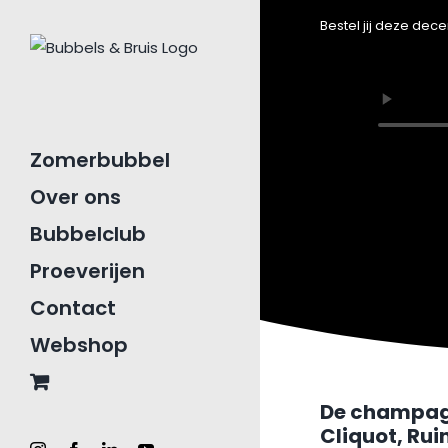
Ga
Bestel jij deze d
naar
inhoud
Zomerbubbel
Over ons
Bubbelclub
Proeverijen
Contact
Webshop
De champag
Cliquot, Rui