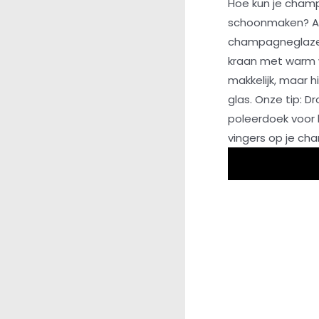
Hoe kun je cham
schoonmaken? Als
champagneglazen
kraan met warm w
makkelijk, maar h
glas. Onze tip:
poleerdoek voor 
vingers op je c