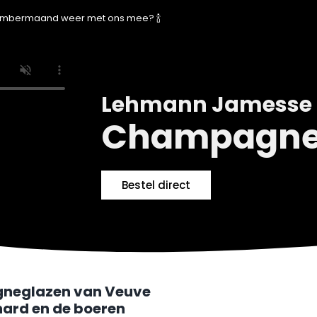
ecembermaand weer met ons mee? 🍾
Lehmann Jamesse
Champagne
Bestel direct
neglazen van Veuve
nard en de boeren