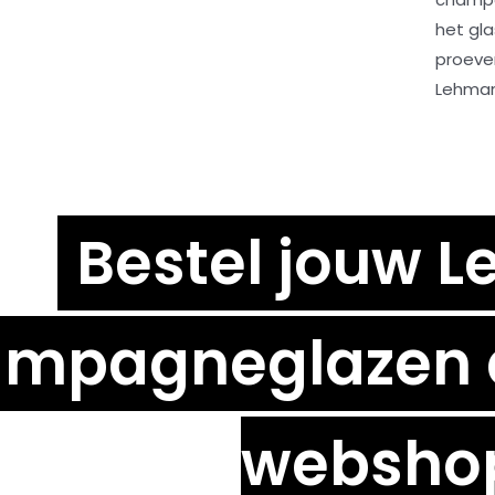
het gl
proeve
Lehman
Bestel jouw 
mpagneglazen di
websho