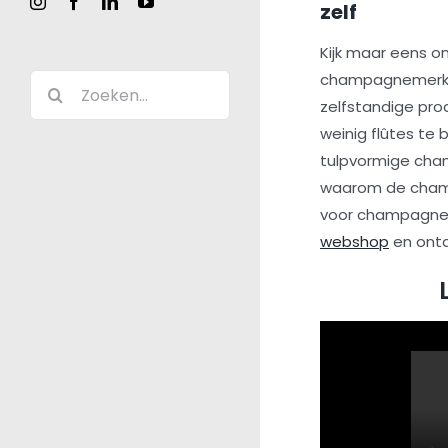
Instagram
Facebook
LinkedIn
YouTube
zelf
Kijk maar eens o
champagnemerken 
Zoeken
zelfstandige pr
naar:
weinig flûtes te 
tulpvormige cha
waarom de champ
voor champagne
webshop
en ontd