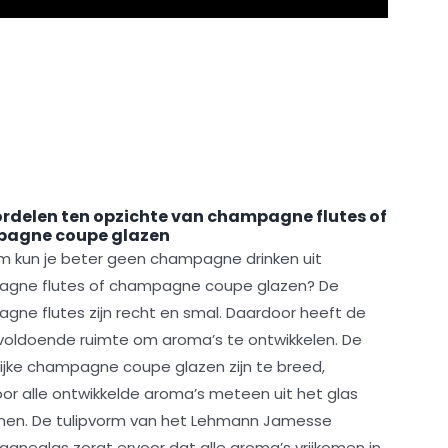
rdelen ten opzichte van champagne flutes of
agne coupe glazen
 kun je beter geen champagne drinken uit
gne flutes of champagne coupe glazen? De
gne flutes zijn recht en smal. Daardoor heeft de
nvoldoende ruimte om aroma’s te ontwikkelen. De
lijke champagne coupe glazen zijn te breed,
or alle ontwikkelde aroma’s meteen uit het glas
jnen. De tulipvorm van het Lehmann Jamesse
gneglas zorgt ervoor dat alle aroma’s vrijkomen in