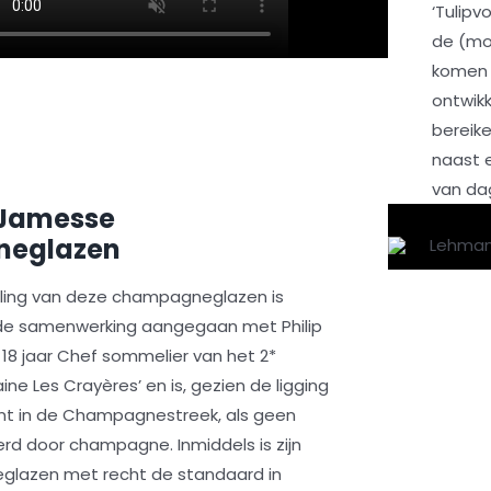
‘Tulipvo
de (mou
komen 
ontwik
bereik
naast 
van da
Jamesse
eglazen
eling van deze champagneglazen is
e samenwerking aangegaan met Philip
 18 jaar Chef sommelier van het 2*
ne Les Crayères’ en is, gezien de ligging
nt in de Champagnestreek, als geen
rd door champagne. Inmiddels is zijn
glazen met recht de standaard in