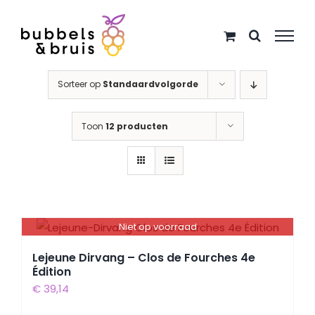
Ga
naar
inhoud
Sorteer op
Standaardvolgorde
Toon
12 producten
Niet op voorraad
Lejeune Dirvang – Clos de Fourches 4e
Édition
€
39,14