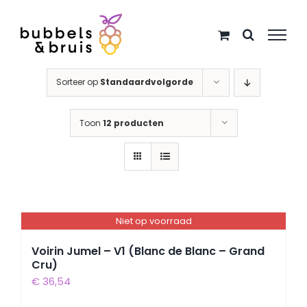
Ga
naar
inhoud
Sorteer op
Standaardvolgorde
Toon
12 producten
Niet op voorraad
Voirin Jumel – V1 (Blanc de Blanc – Grand
Cru)
€
36,54