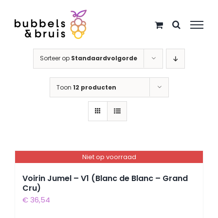
Ga
naar
inhoud
Sorteer op
Standaardvolgorde
Toon
12 producten
Niet op voorraad
Voirin Jumel – V1 (Blanc de Blanc – Grand
Cru)
€
36,54