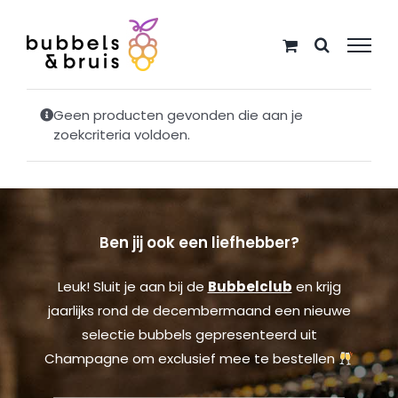
Ga
naar
inhoud
Geen producten gevonden die aan je
zoekcriteria voldoen.
Ben jij ook een liefhebber?
Leuk! Sluit je aan bij de
Bubbelclub
en krijg
jaarlijks rond de decembermaand een nieuwe
selectie bubbels gepresenteerd uit
Champagne om exclusief mee te bestellen