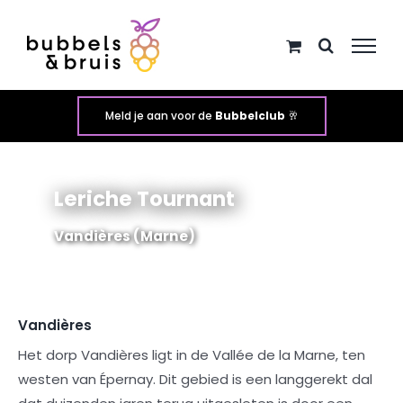
Ga
naar
inhoud
Meld je aan voor de
Bubbelclub
🥂
Leriche Tournant
Vandières (Marne)
Vandières
Het dorp Vandières ligt in de Vallée de la Marne, ten
westen van Épernay. Dit gebied is een langgerekt dal